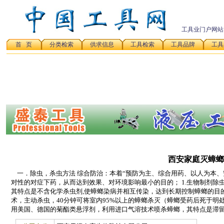
工具业门户网站
首 页
分类检索
供求信息
工具检索
工具品牌
工具
西安家庭灭蟑螂
一．除虫，杀虫方法 综合防治：本着“预防为主、综合用药、以人为本、
对性的对症下药，从而达到效果、对环境影响最小的目的； 1.生物制剂
其特点是不含化学杀虫剂,使蟑螂染病并相互传染，达到长期控制蟑螂的目的
术，主动杀虫，40分钟可将室内95%以上的蟑螂杀灭（蟑螂受药后死于明处
用美国、德国的菊酯类悬浮剂，利用进口气溶技术喷杀蟑螂，其特点是滞